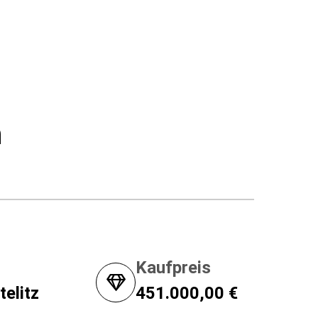
n
Kaufpreis
telitz
451.000,00 €